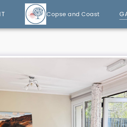
NT
G
Copse and Coast